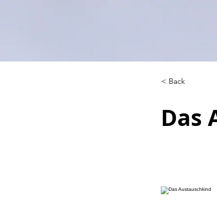
< Back
Das 