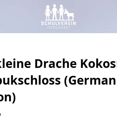
kleine Drache Koko
pukschloss (German
on)
o