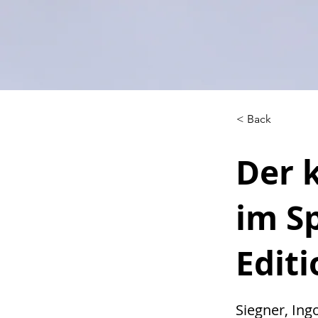
< Back
Der 
im S
Editi
Siegner, Ing