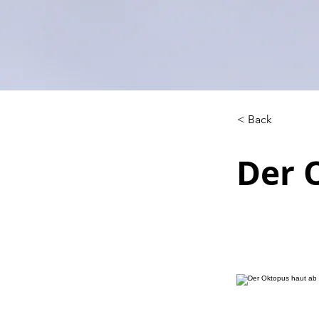
< Back
Der 