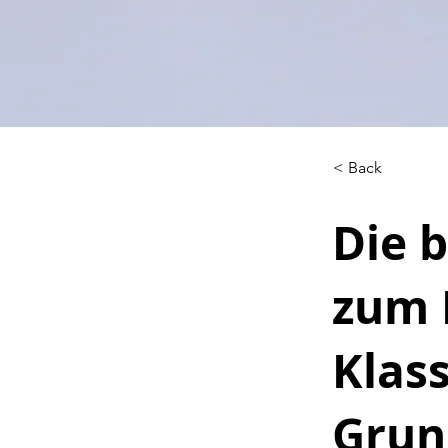
< Back
Die 
zum 
Klass
Grun