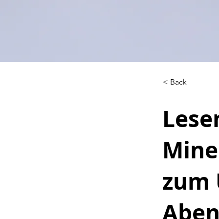
< Back
Lese
Minec
zum U
Aben