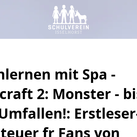
nlernen mit Spa -
raft 2: Monster - bi
mfallen!: Erstleser
teuer fr Fans von