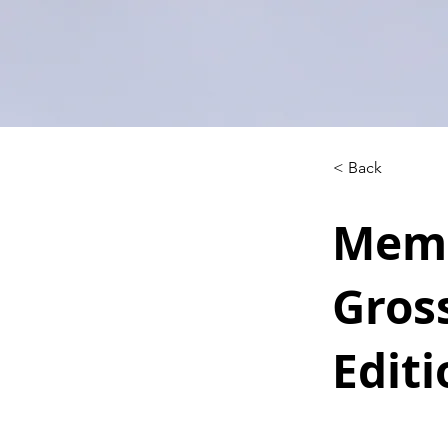
< Back
Memo
Gros
Editi