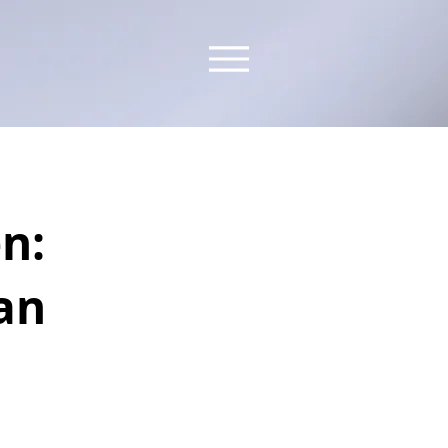
n:
an